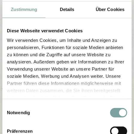
Zustimmung
Details
Über Cookies
Maisonette Studio
2
for 2 persons (45 m
)
Diese Webseite verwendet Cookies
Wir verwenden Cookies, um Inhalte und Anzeigen zu
from 280 €
personalisieren, Funktionen für soziale Medien anbieten
zu können und die Zugriffe auf unsere Website zu
per room / night
analysieren. Außerdem geben wir Informationen zu Ihrer
Verwendung unserer Website an unsere Partner für
soziale Medien, Werbung und Analysen weiter. Unsere
Partner führen diese Informationen möglicherweise mit
weiteren Daten zusammen, die Sie ihnen bereitgestellt
haben oder die sie im Rahmen Ihrer Nutzung der Dienste
gesammelt haben.
E
Notwendig
i
n
w
Präferenzen