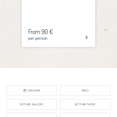
From 90 €
Fro
per person
per p
VOUCHER
FAQ’S
PICTURE GALLERY
GETTING THERE