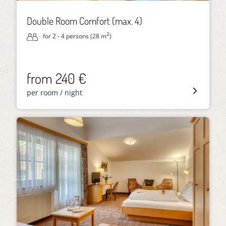
Double Room Comfort (max. 4)
2
for 2 - 4 persons (28 m
)
from 240 €
per room / night