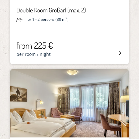
Double Room Großarl (max. 2)
2
for 1 - 2 persons (30 m
)
from 225 €
per room / night