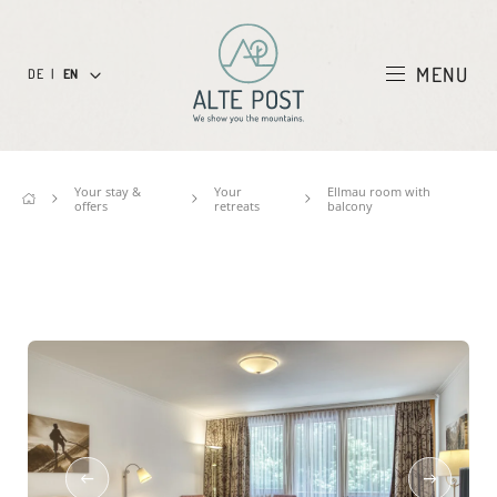
MENU
DE
|
EN
Your stay &
Your
Ellmau room with
offers
retreats
balcony