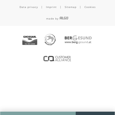
Data privacy
|
Imprint
|
Sitemap
|
Cookies
made by
A
D