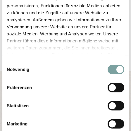
personalisieren, Funktionen für soziale Medien anbieten
zu können und die Zugriffe auf unsere Website zu
VOUCHER
FAQ’S
analysieren. Außerdem geben wir Informationen zu Ihrer
Verwendung unserer Website an unsere Partner für
PICTURE GALLERY
GETTING THERE
soziale Medien, Werbung und Analysen weiter. Unsere
Partner führen diese Informationen möglicherweise mit
WEATHER
JOBS
weiteren Daten zusammen, die Sie ihnen bereitgestellt
haben oder die sie im Rahmen Ihrer Nutzung der Dienste
gesammelt haben.
E
Notwendig
i
n
w
Präferenzen
i
l
Get the best offers as a newsletter subscriber:
l
Statistiken
You receive the most interesting specials und last
i
minute offers.
g
Marketing
u