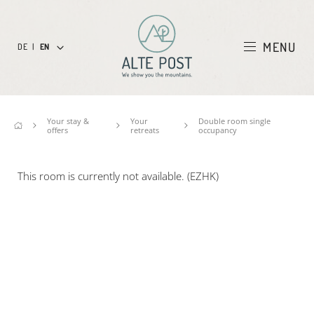
MENU
DE
|
EN
Your stay &
Your
Double room single
offers
retreats
occupancy
This room is currently not available. (EZHK)