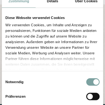
Zustimmung
Details
Über Cookies
Diese Webseite verwendet Cookies
Wir verwenden Cookies, um Inhalte und Anzeigen zu
Get the best offers as a newsletter subscriber:
personalisieren, Funktionen für soziale Medien anbieten
zu können und die Zugriffe auf unsere Website zu
You receive the most interesting specials und last
analysieren. Außerdem geben wir Informationen zu Ihrer
minute offers.
Verwendung unserer Website an unsere Partner für
soziale Medien, Werbung und Analysen weiter. Unsere
Partner führen diese Informationen möglicherweise mit
weiteren Daten zusammen, die Sie ihnen bereitgestellt
haben oder die sie im Rahmen Ihrer Nutzung der Dienste
gesammelt haben.
Newsletter sign-up
E
Notwendig
i
n
w
Präferenzen
i
TOP