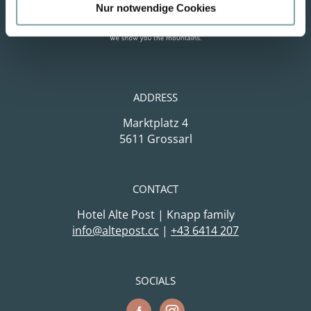
a
Nur notwendige Cookies
h
l
ADDRESS
Marktplatz 4
5611 Grossarl
CONTACT
Hotel Alte Post | Knapp family
cc.tsopetla@ofni
|
+43 6414 207
SOCIALS