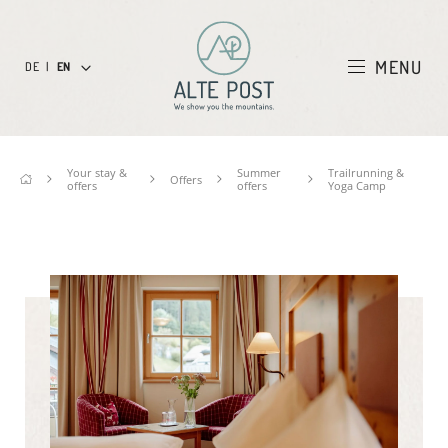
MENU
DE
|
EN
Your stay &
Summer
Trailrunning &
Offers
offers
offers
Yoga Camp