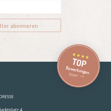
tter abonnieren
TOP
Bewertungen
lesen
DRESSE
arktplatz 4