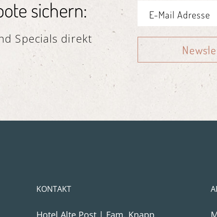
ote sichern:
d Specials direkt
Newsle
KONTAKT
A
Hotel Alte Post | Fam. Knapp
M