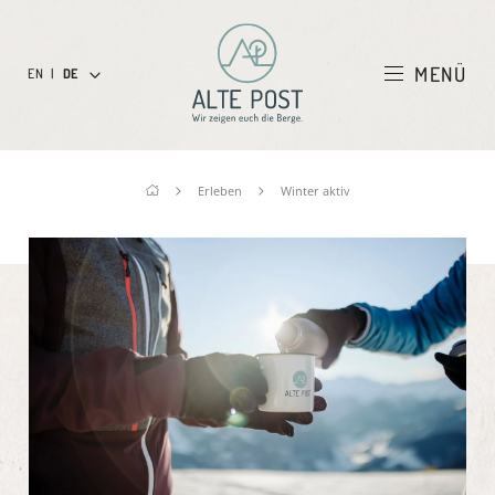
MENÜ
EN
|
DE
Erleben
Winter aktiv