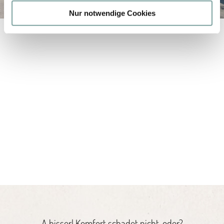
a
Nur notwendige Cookies
h
l
A bisserl Komfort schadet nicht, oder?