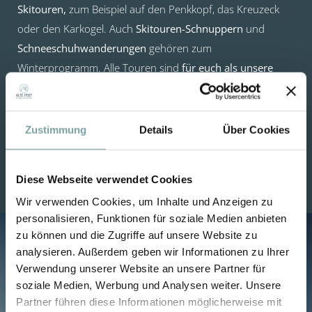
Skitouren,
zum Beispiel auf den Penkkopf, das Kreuzeck
oder den Karkogel. Auch
Skitouren-Schnuppern
und
Schneeschuhwanderungen
gehören zum
Winterprogramm. Alle Touren sind
für euch als unsere
Gäste gratis!
Ihr zahlt lediglich z.B. das Leihmaterial,
Transferkosten oder Bergbahnfahrten.
Zustimmung
Details
Über Cookies
Zur online Buchung
Diese Webseite verwendet Cookies
Wir verwenden Cookies, um Inhalte und Anzeigen zu
personalisieren, Funktionen für soziale Medien anbieten
zu können und die Zugriffe auf unsere Website zu
analysieren. Außerdem geben wir Informationen zu Ihrer
Verwendung unserer Website an unsere Partner für
soziale Medien, Werbung und Analysen weiter. Unsere
Partner führen diese Informationen möglicherweise mit