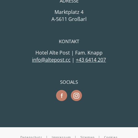
ADRESSE
Marktplatz 4
A-5611 Großarl
KONTAKT
Hotel Alte Post | Fam. Knapp
cc.tsopetla@ofni
|
+43 6414 207
SOCIALS
Datenschutz
|
Impressum
|
Sitemap
|
Cookies