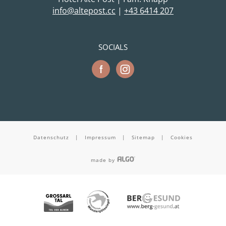
cc.tsopetla@ofni
|
+43 6414 207
SOCIALS
Datenschutz
|
Impressum
|
Sitemap
|
Cookies
made by