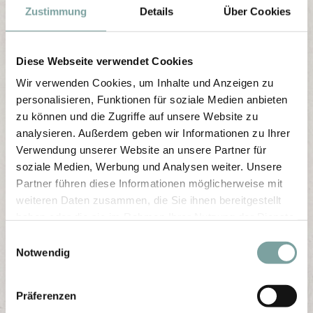
Zustimmung
Details
Über Cookies
Diese Webseite verwendet Cookies
Wir verwenden Cookies, um Inhalte und Anzeigen zu
personalisieren, Funktionen für soziale Medien anbieten
zu können und die Zugriffe auf unsere Website zu
analysieren. Außerdem geben wir Informationen zu Ihrer
Verwendung unserer Website an unsere Partner für
soziale Medien, Werbung und Analysen weiter. Unsere
Partner führen diese Informationen möglicherweise mit
weiteren Daten zusammen, die Sie ihnen bereitgestellt
haben oder die sie im Rahmen Ihrer Nutzung der Dienste
gesammelt haben.
E
Notwendig
i
n
w
Präferenzen
i