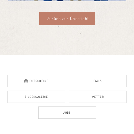
Zurück zur Übersicht
GUTSCHEINE
FAQ’S
BILDERGALERIE
WETTER
JOBS