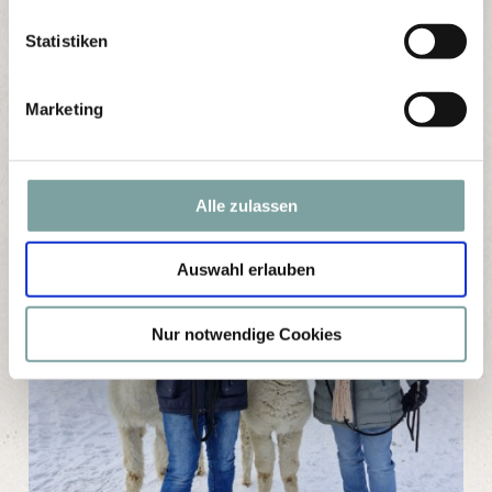
l
l
Statistiken
i
g
Marketing
u
n
g
s
Alle zulassen
a
u
Auswahl erlauben
s
w
a
Nur notwendige Cookies
h
l