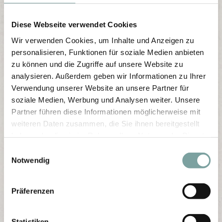
Diese Webseite verwendet Cookies
Wir verwenden Cookies, um Inhalte und Anzeigen zu
personalisieren, Funktionen für soziale Medien anbieten
zu können und die Zugriffe auf unsere Website zu
analysieren. Außerdem geben wir Informationen zu Ihrer
Verwendung unserer Website an unsere Partner für
soziale Medien, Werbung und Analysen weiter. Unsere
Partner führen diese Informationen möglicherweise mit
weiteren Daten zusammen, die Sie ihnen bereitgestellt
haben oder die sie im Rahmen Ihrer Nutzung der Dienste
gesammelt haben.
E
Notwendig
i
n
w
Präferenzen
i
l
l
Statistiken