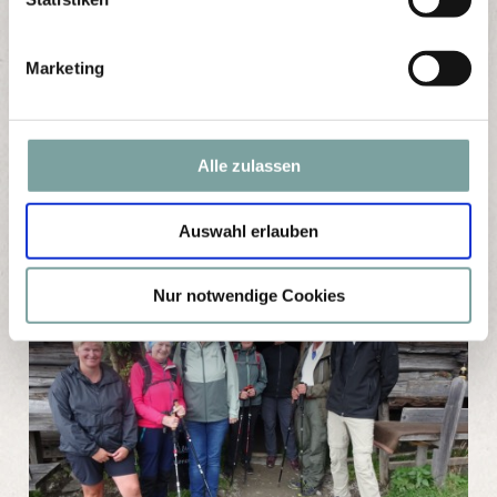
i
g
Marketing
u
n
g
s
Alle zulassen
a
u
Auswahl erlauben
s
w
a
Nur notwendige Cookies
h
l