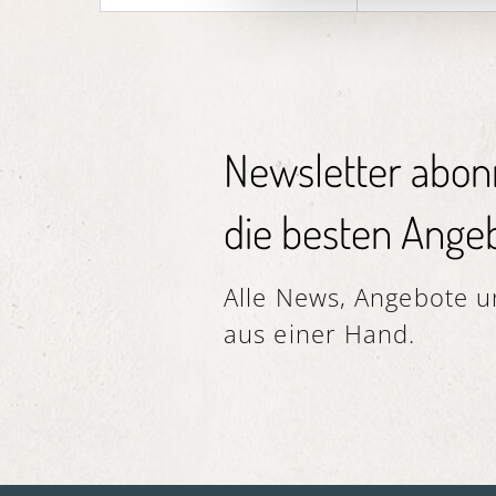
n
g
s
a
u
s
Newsletter abon
w
a
die besten Angeb
h
l
Alle News, Angebote un
aus einer Hand.