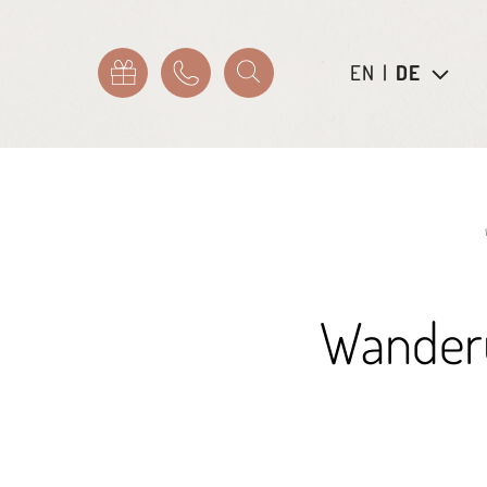
EN
|
DE
Wanderu