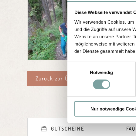
Diese Webseite verwendet 
Wir verwenden Cookies, um I
und die Zugriffe auf unsere 
Website an unsere Partner fü
möglicherweise mit weiteren
der Dienste gesammelt habe
E
Notwendig
i
Zurück zur Übersicht
n
w
i
l
Nur notwendige Cook
l
i
g
GUTSCHEINE
FAQ
u