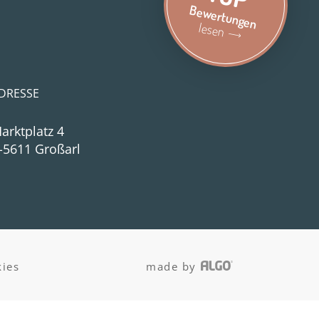
Bewertungen
lesen
DRESSE
arktplatz 4
-5611 Großarl
ies
made by