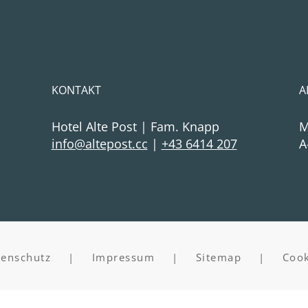
KONTAKT
A
Hotel Alte Post | Fam. Knapp
M
cc.tsopetla@ofni
|
+43 6414 207
A
tenschutz
|
Impressum
|
Sitemap
|
Cook