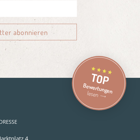
tter abonnieren
TOP
Bewertungen
lesen
DRESSE
arktplatz 4