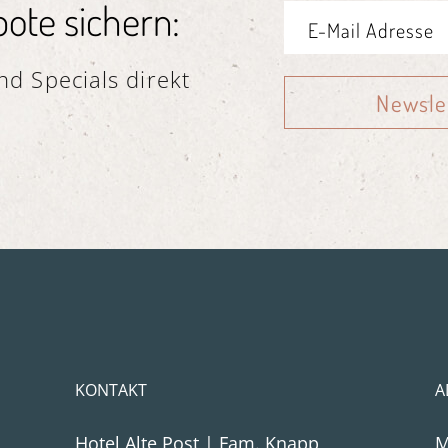
ote sichern:
d Specials direkt
Newsle
KONTAKT
A
Hotel Alte Post | Fam. Knapp
M