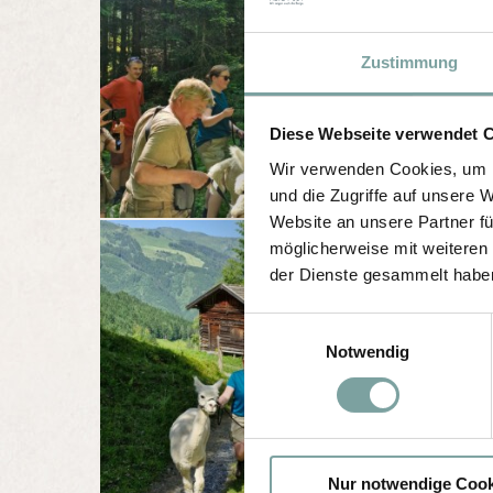
Zustimmung
Diese Webseite verwendet 
Wir verwenden Cookies, um I
und die Zugriffe auf unsere 
Website an unsere Partner fü
möglicherweise mit weiteren
der Dienste gesammelt habe
E
Notwendig
i
n
w
i
l
Nur notwendige Cook
l