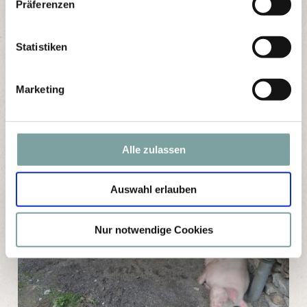
Präferenzen
i
l
l
Statistiken
i
g
Marketing
u
n
g
s
Alle zulassen
a
u
Auswahl erlauben
s
w
a
Nur notwendige Cookies
h
l