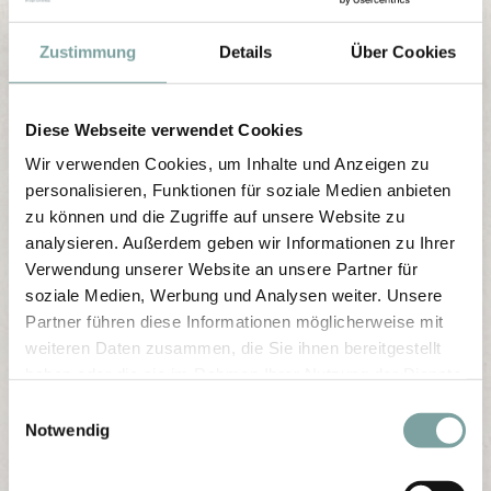
Zustimmung
Details
Über Cookies
Diese Webseite verwendet Cookies
Wir verwenden Cookies, um Inhalte und Anzeigen zu
personalisieren, Funktionen für soziale Medien anbieten
zu können und die Zugriffe auf unsere Website zu
analysieren. Außerdem geben wir Informationen zu Ihrer
Verwendung unserer Website an unsere Partner für
soziale Medien, Werbung und Analysen weiter. Unsere
Partner führen diese Informationen möglicherweise mit
weiteren Daten zusammen, die Sie ihnen bereitgestellt
haben oder die sie im Rahmen Ihrer Nutzung der Dienste
gesammelt haben.
E
Notwendig
i
n
w