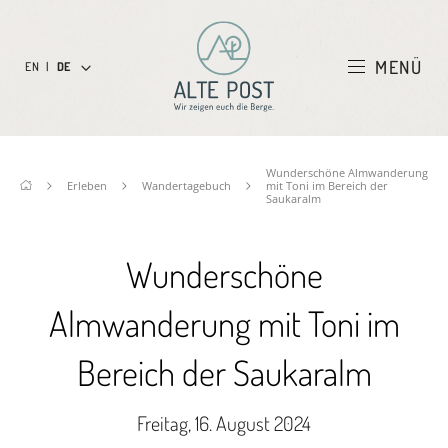
MENÜ
EN
|
DE
Wunderschöne Almwanderung
Erleben
Wandertagebuch
mit Toni im Bereich der
Saukaralm
Wunderschöne
Almwanderung mit Toni im
Bereich der Saukaralm
Freitag, 16. August 2024