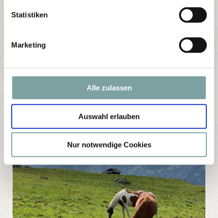
l
l
Statistiken
i
g
Marketing
u
n
g
s
Alle zulassen
a
u
Auswahl erlauben
s
w
a
Nur notwendige Cookies
h
l