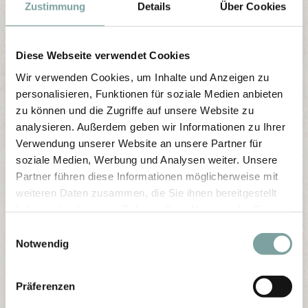
Zustimmung
Details
Über Cookies
Diese Webseite verwendet Cookies
Wir verwenden Cookies, um Inhalte und Anzeigen zu
personalisieren, Funktionen für soziale Medien anbieten
zu können und die Zugriffe auf unsere Website zu
analysieren. Außerdem geben wir Informationen zu Ihrer
Verwendung unserer Website an unsere Partner für
soziale Medien, Werbung und Analysen weiter. Unsere
Partner führen diese Informationen möglicherweise mit
weiteren Daten zusammen, die Sie ihnen bereitgestellt
haben oder die sie im Rahmen Ihrer Nutzung der Dienste
gesammelt haben.
E
Notwendig
i
n
w
Präferenzen
i