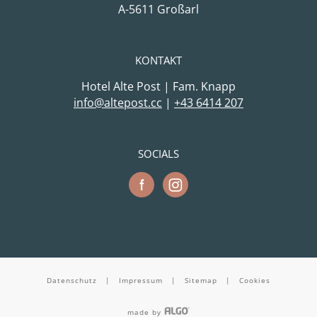
A-5611 Großarl
KONTAKT
Hotel Alte Post | Fam. Knapp
cc.tsopetla@ofni
|
+43 6414 207
SOCIALS
Datenschutz
|
Impressum
|
Sitemap
|
Cookies
made by