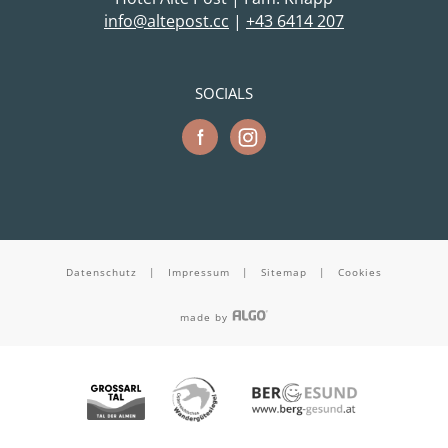
cc.tsopetla@ofni
|
+43 6414 207
SOCIALS
Datenschutz
|
Impressum
|
Sitemap
|
Cookies
made by