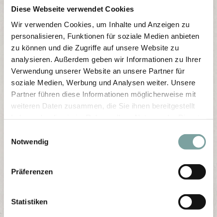
Diese Webseite verwendet Cookies
Wir verwenden Cookies, um Inhalte und Anzeigen zu
personalisieren, Funktionen für soziale Medien anbieten
zu können und die Zugriffe auf unsere Website zu
analysieren. Außerdem geben wir Informationen zu Ihrer
Verwendung unserer Website an unsere Partner für
soziale Medien, Werbung und Analysen weiter. Unsere
Partner führen diese Informationen möglicherweise mit
weiteren Daten zusammen, die Sie ihnen bereitgestellt
haben oder die sie im Rahmen Ihrer Nutzung der Dienste
gesammelt haben.
E
Notwendig
i
n
w
Präferenzen
i
l
l
Statistiken
i