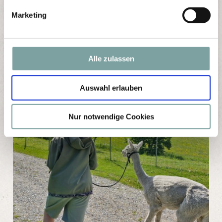
g
Marketing
u
n
g
s
Alle zulassen
a
u
Auswahl erlauben
s
w
a
Nur notwendige Cookies
h
l