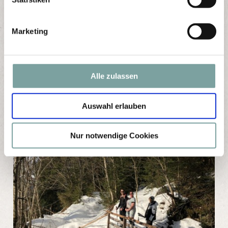
i
g
Marketing
u
n
g
s
Alle zulassen
a
u
Auswahl erlauben
s
w
a
Nur notwendige Cookies
h
l