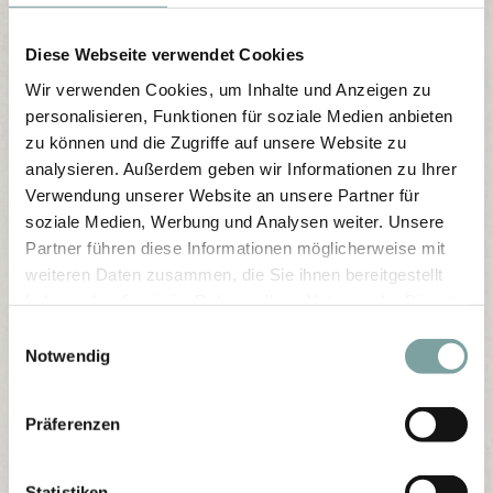
Diese Webseite verwendet Cookies
Wir verwenden Cookies, um Inhalte und Anzeigen zu
personalisieren, Funktionen für soziale Medien anbieten
zu können und die Zugriffe auf unsere Website zu
analysieren. Außerdem geben wir Informationen zu Ihrer
Verwendung unserer Website an unsere Partner für
soziale Medien, Werbung und Analysen weiter. Unsere
Partner führen diese Informationen möglicherweise mit
weiteren Daten zusammen, die Sie ihnen bereitgestellt
haben oder die sie im Rahmen Ihrer Nutzung der Dienste
gesammelt haben.
E
Notwendig
i
n
w
Präferenzen
i
l
l
Statistiken