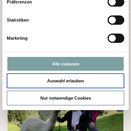
Präferenzen
i
l
l
Statistiken
i
g
Marketing
u
n
g
s
Alle zulassen
a
u
Auswahl erlauben
s
w
a
Nur notwendige Cookies
h
l