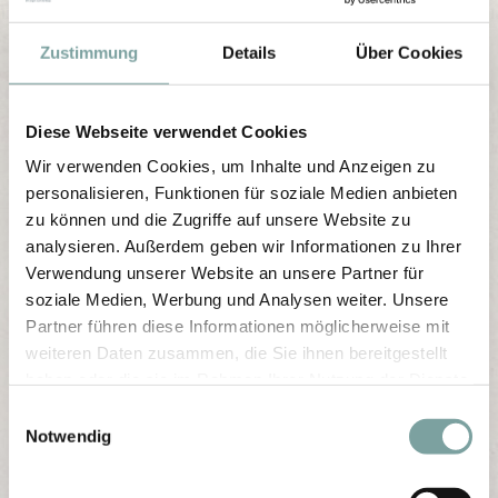
Zustimmung
Details
Über Cookies
Diese Webseite verwendet Cookies
Wir verwenden Cookies, um Inhalte und Anzeigen zu
personalisieren, Funktionen für soziale Medien anbieten
zu können und die Zugriffe auf unsere Website zu
analysieren. Außerdem geben wir Informationen zu Ihrer
Verwendung unserer Website an unsere Partner für
soziale Medien, Werbung und Analysen weiter. Unsere
Partner führen diese Informationen möglicherweise mit
weiteren Daten zusammen, die Sie ihnen bereitgestellt
haben oder die sie im Rahmen Ihrer Nutzung der Dienste
gesammelt haben.
E
Notwendig
i
n
w