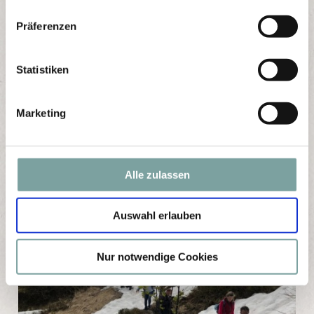
n
w
Präferenzen
i
l
l
Statistiken
i
g
Marketing
u
n
g
s
Alle zulassen
a
u
Auswahl erlauben
s
w
a
Nur notwendige Cookies
h
l