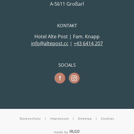
A-5611 Großarl
KONTAKT
Hotel Alte Post | Fam. Knapp
cc.tsopetla@ofni
|
+43 6414 207
SOCIALS
Datenschutz
|
Impressum
|
Sitemap
|
Cookies
made by