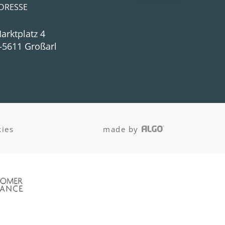
DRESSE
arktplatz 4
-5611 Großarl
ies
made by