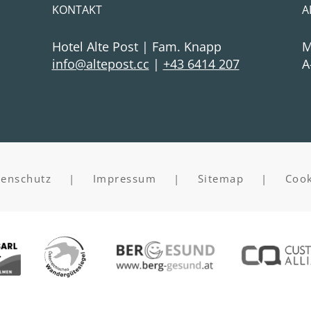
KONTAKT
A
Hotel Alte Post | Fam. Knapp
M
cc.tsopetla@ofni
|
+43 6414 207
A
tenschutz
|
Impressum
|
Sitemap
|
Cook