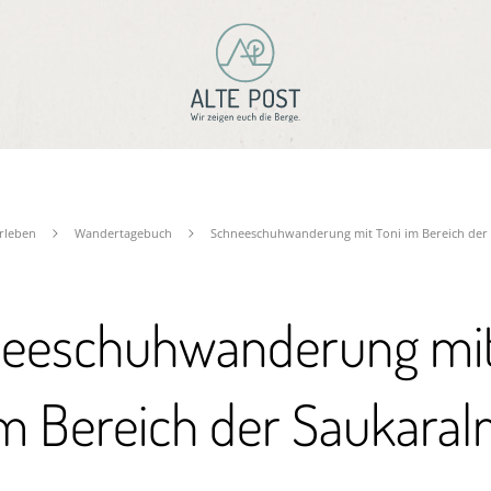
rleben
Wandertagebuch
Schneeschuhwanderung mit Toni im Bereich der
eeschuhwanderung mit
m Bereich der Saukara