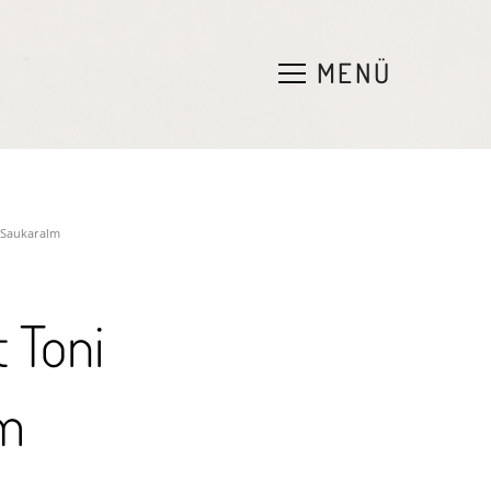
e
n
MENÜ
 Saukaralm
 Toni
lm