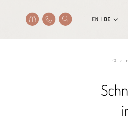
EN
|
DE
E
Schn
i