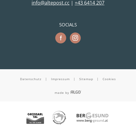
cc.tsopetla@ofni
|
+43 6414 207
SOCIALS
Datenschutz
|
Impressum
|
Sitemap
|
Cookies
made by