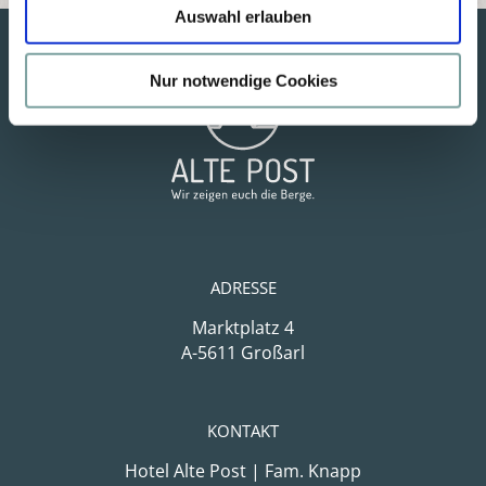
Bewertungen
Auswahl erlauben
s
lesen
w
a
Nur notwendige Cookies
h
l
ADRESSE
Marktplatz 4
A-5611 Großarl
KONTAKT
Hotel Alte Post | Fam. Knapp