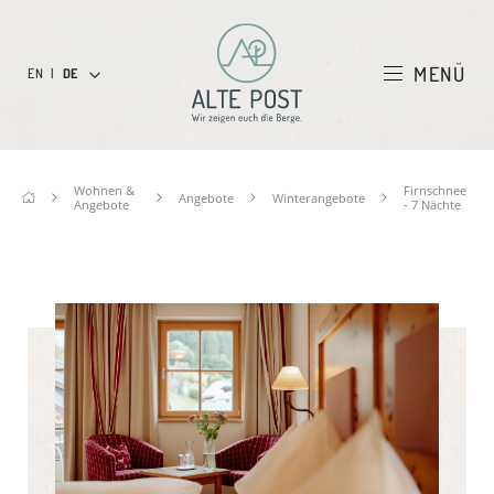
MENÜ
EN
|
DE
Wohnen &
Firnschnee
Angebote
Winterangebote
Angebote
- 7 Nächte