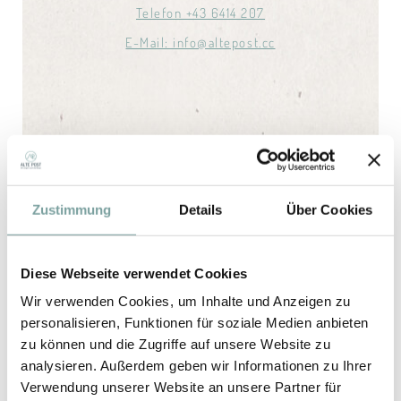
Telefon +43 6414 207
E-Mail: info@altepost.cc
Zustimmung
Details
Über Cookies
GUTSCHEINE
FAQ’S
Diese Webseite verwendet Cookies
BILDERGALERIE
WETTER
Wir verwenden Cookies, um Inhalte und Anzeigen zu
personalisieren, Funktionen für soziale Medien anbieten
JOBS
zu können und die Zugriffe auf unsere Website zu
analysieren. Außerdem geben wir Informationen zu Ihrer
Verwendung unserer Website an unsere Partner für