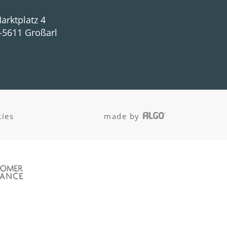
arktplatz 4
-5611 Großarl
ies
made by