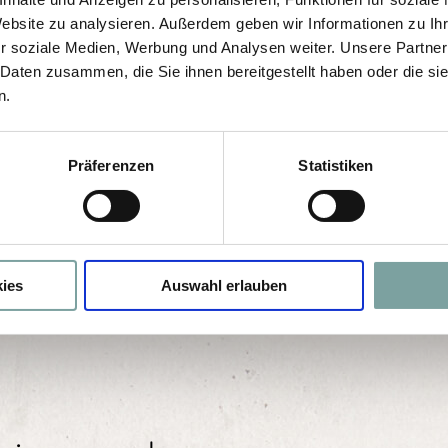
Website zu analysieren. Außerdem geben wir Informationen zu I
ch gerne persönlich:
Sende uns eine
unverbin
r soziale Medien, Werbung und Analysen weiter. Unsere Partner
 Daten zusammen, die Sie ihnen bereitgestellt haben oder die s
n.
Telefon +43 6414 207
E-Mail: info@altepost.c
Präferenzen
Statistiken
’S
BILDERGALERIE
WE
ies
Auswahl erlauben