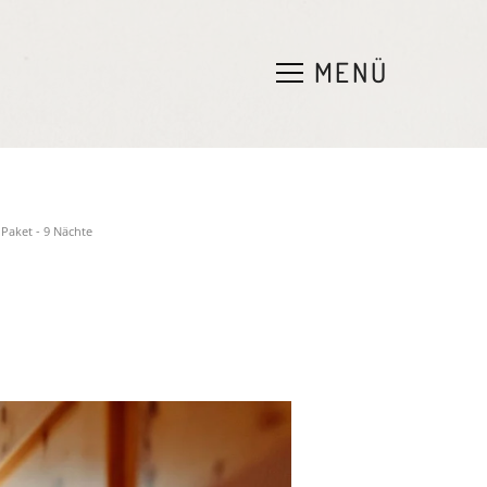
e
n
MENÜ
Paket - 9 Nächte