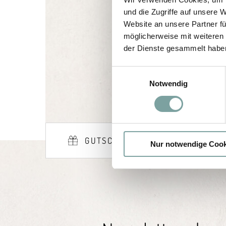
und die Zugriffe auf unsere 
Wir beraten di
Website an unsere Partner fü
möglicherweise mit weiteren
der Dienste gesammelt habe
E
Notwendig
i
n
w
i
l
GUTSCHEINE
FAQ
Nur notwendige Cook
l
i
g
u
n
g
s