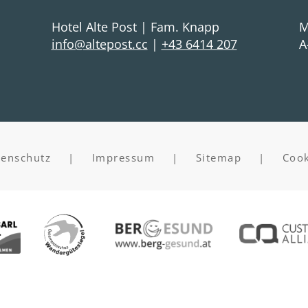
Hotel Alte Post | Fam. Knapp
M
cc.tsopetla@ofni
|
+43 6414 207
A
tenschutz
|
Impressum
|
Sitemap
|
Cook