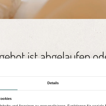
ebot ist abgelaufen od
mehr verfügbar
Details
rsichtseite der Pauschalen
und wählen ein 
Cookies
nhalte und Anzeigen zu personalisieren, Funktionen für soziale