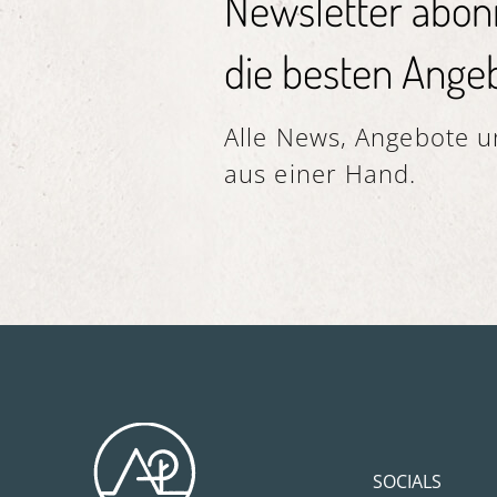
Newsletter abon
a
u
die besten Angeb
s
w
a
Alle News, Angebote un
h
aus einer Hand.
l
SOCIALS